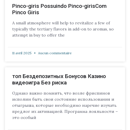
Pinco-giris Possuindo Pinco-girisCom
Pinco Giris
A small atmosphere will help to revitalize a few of
typically the tertiary flavors in add-on to aromas, so
attempt in buy to offer the
11 avril 2025
Aucun commentaire
топ Бездепозитных Бонусов Казино
видеоигра Без риска
Однако важно помнить, что возле фриспинов
исполин быть свои состояние использования и
отыгрыша, которые необходимо наречие изучать
предлог их активацией. Программа лояльности –
это особый