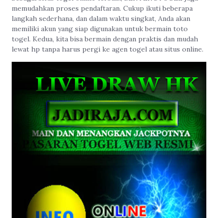
memudahkan proses pendaftaran. Cukup ikuti beberapa
langkah sederhana, dan dalam waktu singkat, Anda akan
memiliki akun yang siap digunakan untuk bermain toto
togel. Kedua, kita bisa bermain dengan praktis dan mudah
lewat hp tanpa harus pergi ke agen togel atau situs online.