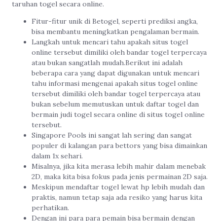
taruhan togel secara online.
Fitur-fitur unik di Betogel, seperti prediksi angka,
bisa membantu meningkatkan pengalaman bermain.
Langkah untuk mencari tahu apakah situs togel
online tersebut dimiliki oleh bandar togel terpercaya
atau bukan sangatlah mudah.Berikut ini adalah
beberapa cara yang dapat digunakan untuk mencari
tahu informasi mengenai apakah situs togel online
tersebut dimiliki oleh bandar togel terpercaya atau
bukan sebelum memutuskan untuk daftar togel dan
bermain judi togel secara online di situs togel online
tersebut.
Singapore Pools ini sangat lah sering dan sangat
populer di kalangan para bettors yang bisa dimainkan
dalam 1x sehari.
Misalnya, jika kita merasa lebih mahir dalam menebak
2D, maka kita bisa fokus pada jenis permainan 2D saja.
Meskipun mendaftar togel lewat hp lebih mudah dan
praktis, namun tetap saja ada resiko yang harus kita
perhatikan.
Dengan ini para para pemain bisa bermain dengan