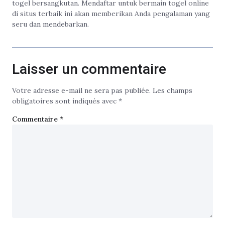
togel bersangkutan. Mendaftar untuk bermain togel online
di situs terbaik ini akan memberikan Anda pengalaman yang
seru dan mendebarkan.
Laisser un commentaire
Votre adresse e-mail ne sera pas publiée.
Les champs
obligatoires sont indiqués avec
*
Commentaire
*