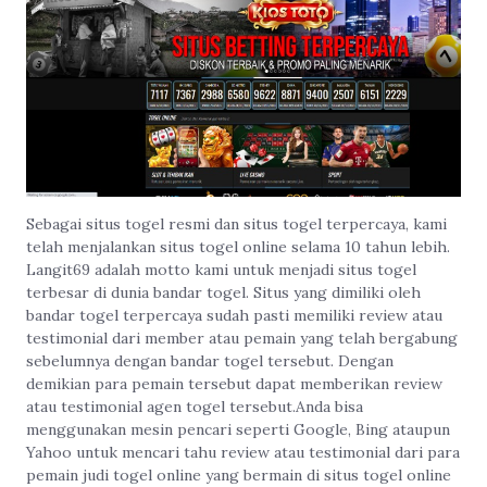
Sebagai situs togel resmi dan situs togel terpercaya, kami
telah menjalankan situs togel online selama 10 tahun lebih.
Langit69 adalah motto kami untuk menjadi situs togel
terbesar di dunia bandar togel. Situs yang dimiliki oleh
bandar togel terpercaya sudah pasti memiliki review atau
testimonial dari member atau pemain yang telah bergabung
sebelumnya dengan bandar togel tersebut. Dengan
demikian para pemain tersebut dapat memberikan review
atau testimonial agen togel tersebut.Anda bisa
menggunakan mesin pencari seperti Google, Bing ataupun
Yahoo untuk mencari tahu review atau testimonial dari para
pemain judi togel online yang bermain di situs togel online