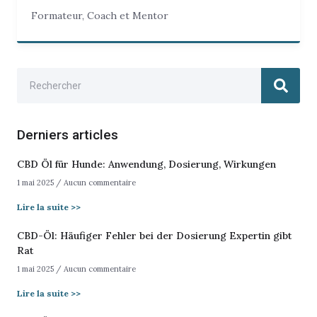
Formateur, Coach et Mentor
Derniers articles
CBD Öl für Hunde: Anwendung, Dosierung, Wirkungen
1 mai 2025
Aucun commentaire
Lire la suite >>
CBD-Öl: Häufiger Fehler bei der Dosierung Expertin gibt
Rat
1 mai 2025
Aucun commentaire
Lire la suite >>