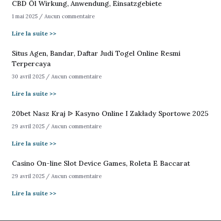
CBD Öl Wirkung, Anwendung, Einsatzgebiete
1 mai 2025
Aucun commentaire
Lire la suite >>
Situs Agen, Bandar, Daftar Judi Togel Online Resmi
Terpercaya
30 avril 2025
Aucun commentaire
Lire la suite >>
20bet Nasz Kraj ᐉ Kasyno Online I Zakłady Sportowe 2025
29 avril 2025
Aucun commentaire
Lire la suite >>
Casino On-line Slot Device Games, Roleta E Baccarat
29 avril 2025
Aucun commentaire
Lire la suite >>