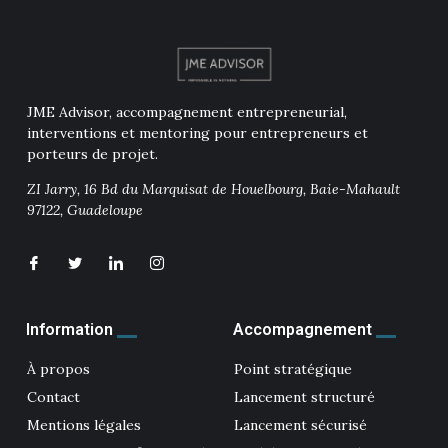
JME Advisor, accompagnement entrepreneurial,
interventions et mentoring pour entrepreneurs et
porteurs de projet.
ZI Jarry, 16 Bd du Marquisat de Houelbourg, Baie-Mahault
97122, Guadeloupe
Information
Accompagnement
À propos
Point stratégique
Contact
Lancement structuré
Mentions légales
Lancement sécurisé