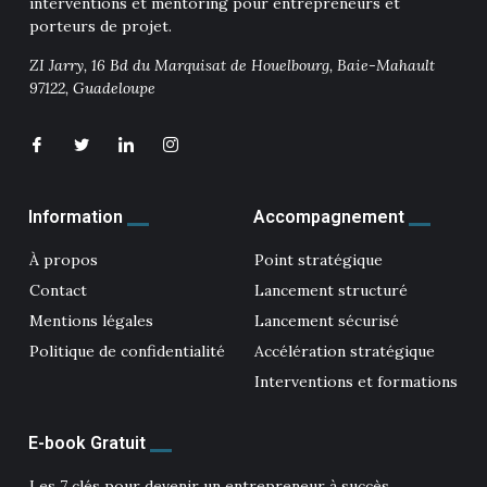
interventions et mentoring pour entrepreneurs et
porteurs de projet.
ZI Jarry, 16 Bd du Marquisat de Houelbourg, Baie-Mahault
97122, Guadeloupe
Information
Accompagnement
À propos
Point stratégique
Contact
Lancement structuré
Mentions légales
Lancement sécurisé
Politique de confidentialité
Accélération stratégique
Interventions et formations
E-book Gratuit
Les 7 clés pour devenir un entrepreneur à succès