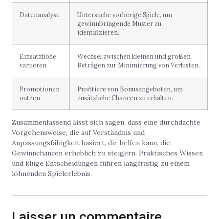
Datenanalyse
Untersuche vorherige Spiele, um
gewinnbringende Muster zu
identifizieren.
Einsatzhöhe
Wechsel zwischen kleinen und großen
variieren
Beträgen zur Minimierung von Verlusten.
Promotionen
Profitiere von Bonusangeboten, um
nutzen
zusätzliche Chancen zu erhalten.
Zusammenfassend lässt sich sagen, dass eine durchdachte
Vorgehensweise, die auf Verständnis und
Anpassungsfähigkeit basiert, dir helfen kann, die
Gewinnchancen erheblich zu steigern. Praktisches Wissen
und kluge Entscheidungen führen langfristig zu einem
lohnenden Spielerlebnis.
Laisser un commentaire