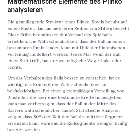
Mathematische Elemente des Plinko
analysieren
Die grundlegende Struktur eines Plinko-Spiels beruht auf
einem Raster, das aus mehreren Reihen von Stiften besteht.
Diese Stifte beeinflussen den Verlauf des Spielballs
erheblich. Die Wahrscheinlichkeit, dass der Ball an einem
bestimmten Punkt landet, kann mit Hilfe der binomischen
Verteilung modelliert werden. Jedes Mal, wenn der Ball
einen Stift trifft, hat er zwei mögliche Wege: links oder
rechts.
Um das Verhalten des Balls besser zu verstehen, ist es
wichtig, das Konzept der Wahrscheinlichkeit zu
berücksichtigen. Bei einer gleichmäßigen Verteilung von
Pinstellen, die über eine bestimmte Breite hinausgehen,
kann man vorhersagen, dass der Ball in der Mitte des
Rasters wahrscheinlicher landet. Statistische Analysen
zeigen, dass 50% der Zeit der Ball das mittlere Segment
erreichen kann, während die Endsegmente weniger häufig
besetzt werden.