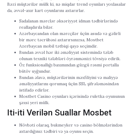
Bəzi müştərilər mülk ki, nə miqdar trend oyunları yoxlasalar
da, əvvəl-axır kart oyunlarını axtarırlar.
Sadalanan mərclər əksəriyyət idman tədbirlərində
reallaşdırıla bilər.
Azərbaycandan olan mərcçilər üçün asudə və gəlirli
bir mərc təcrübəsi axtarırsınızsa, Mostbet
Azerbaycan mobil tətbiqi qayə seçimdir.
Bundan əvvəl hər iki əməliyyat sistemində tələb
olunan texniki tələbləri öyrənmənizi tövsiyə edirik.
Öz funksionallığı baxımından güzgü rəsmi portalla
bütöv uyğundur.
Bundan əlavə, müştərilərinin məxfiliyini və maliyyə
əməliyyatlarını qorumaq üçün SSL şifrələməsindən
istifadə edirlər.
Mostbet Casino oyunları içərisində ruletka oyununun
şəxsi yeri mülk.
Iti-iti Verilən Suallar Mosbet
Növbəti olaraq, bukmeyker və casino bölmələrindən
axtardığınız tədbiri və ya oyunu seçin.