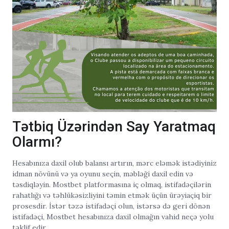
Tətbiq Üzərindən Say Yaratmaq
Olarmı?
Hesabınıza daxil olub balansı artırın, mərc eləmək istədiyiniz
idman növünü və ya oyunu seçin, məbləği daxil edin və
təsdiqləyin. Mostbet platformasına iç olmaq, istifadəçilərin
rahatlığı və təhlükəsizliyini təmin etmək üçün ürəyiaçiq bir
prosesdir. İstər təzə istifadəçi olun, istərsə də geri dönən
istifadəçi, Mostbet hesabınıza daxil olmağın vahid neçə yolu
təklif edir.