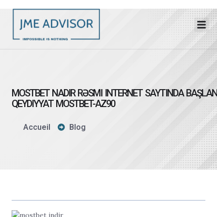
MOSTBET NADIR RƏSMI INTERNET SAYTINDA BAŞLAN
QEYDIYYAT MOSTBET-AZ90
Accueil
Blog