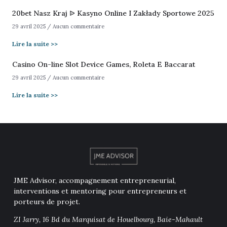
20bet Nasz Kraj ᐉ Kasyno Online I Zakłady Sportowe 2025
29 avril 2025
Aucun commentaire
Lire la suite >>
Casino On-line Slot Device Games, Roleta E Baccarat
29 avril 2025
Aucun commentaire
Lire la suite >>
JME Advisor, accompagnement entrepreneurial,
interventions et mentoring pour entrepreneurs et
porteurs de projet.
ZI Jarry, 16 Bd du Marquisat de Houelbourg, Baie-Mahault